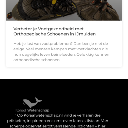
Verbeter je Voetgezondheid met
Orthopedische Schoenen in IJmuiden
Heb je last van voetproblemen? Dan ben je niet de
enige. Veel mensen kampen met voetklachten die
hun dagelijks leven beïnvloeden. Gelukkig kunnen
orthopedische schoenen
Verdien geld met je website: haal het maximale uit je online aanwezigheid
” Op Koraalwetenschap.nl vind je verhalen die
prikkelen, inspireren en soms even laten stilstaan. Van
scherpe observaties tot verrassende inzichten – hier