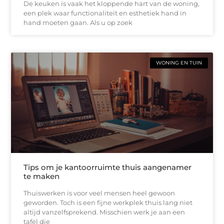
De keuken is vaak het kloppende hart van de woning,
een plek waar functionaliteit en esthetiek hand in
hand moeten gaan. Als u op zoek
WONING EN TUIN
Tips om je kantoorruimte thuis aangenamer
te maken
Thuiswerken is voor veel mensen heel gewoon
geworden. Toch is een fijne werkplek thuis lang niet
altijd vanzelfsprekend. Misschien werk je aan een
tafel die