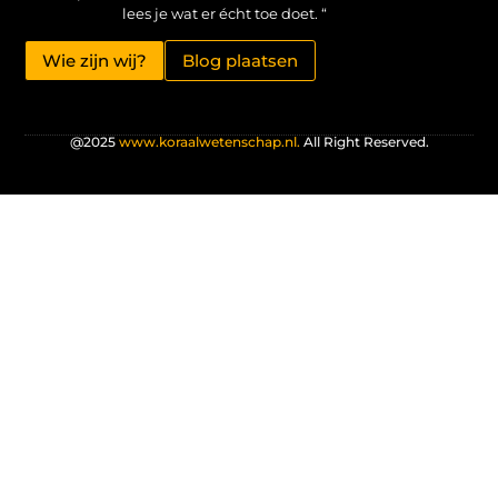
lees je wat er écht toe doet. “
Wie zijn wij?
Blog plaatsen
@2025
www.koraalwetenschap.nl.
All Right Reserved.