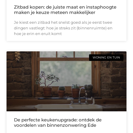
Zitbad kopen: de juiste maat en instaphoogte
maken je keuze meteen makkelijker
Je kiest een zitbad het snelst goed als je eerst twee
dingen vastlegt: hoe je straks zit (binnenruimte) en
hoe je erin en eruit komt
WONING EN TUIN
De perfecte keukenupgrade: ontdek de
voordelen van binnenzonwering Ede