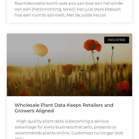
Raamdecoratie komt vaak pas aan bod aan het einde
van een (her)inrichting, terwijl het juist sterk bepaalt
hoe een ruimte aanvoelt. Met de juiste keuze
INDUSTRIE
Wholesale Plant Data Keeps Retailers and
Growers Aligned
High quality plant data is becoming a serious
advantage for every business that sells, presents or
recommends plants online. Customers no longer look
only