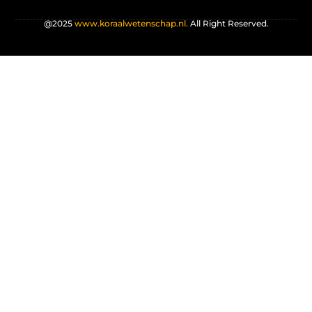
@2025
www.koraalwetenschap.nl.
All Right Reserved.