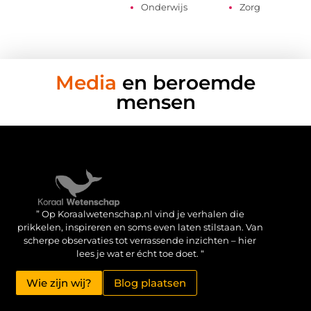
Onderwijs
Zorg
Media
en beroemde
mensen
Verdien geld met je website: haal het maximale uit je online aanwezigheid
” Op Koraalwetenschap.nl vind je verhalen die
prikkelen, inspireren en soms even laten stilstaan. Van
scherpe observaties tot verrassende inzichten – hier
lees je wat er écht toe doet. “
Wie zijn wij?
Blog plaatsen