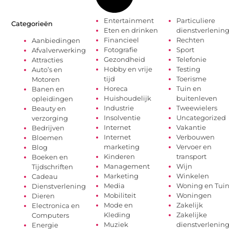
Entertainment
Particuliere
Categorieën
Eten en drinken
dienstverlenin
Financieel
Rechten
Aanbiedingen
Fotografie
Sport
Afvalverwerking
Gezondheid
Telefonie
Attracties
Hobby en vrije
Testing
Auto’s en
tijd
Toerisme
Motoren
Horeca
Tuin en
Banen en
Huishoudelijk
buitenleven
opleidingen
Industrie
Tweewielers
Beauty en
Insolventie
Uncategorized
verzorging
Internet
Vakantie
Bedrijven
Internet
Verbouwen
Bloemen
marketing
Vervoer en
Blog
Kinderen
transport
Boeken en
Management
Wijn
Tijdschriften
Marketing
Winkelen
Cadeau
Media
Woning en Tui
Dienstverlening
Mobiliteit
Woningen
Dieren
Mode en
Zakelijk
Electronica en
Kleding
Zakelijke
Computers
Muziek
dienstverlenin
Energie