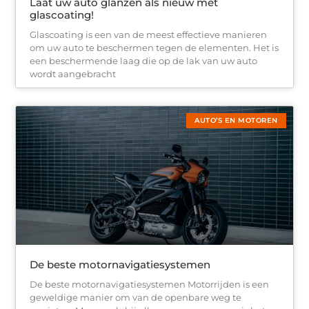
Laat uw auto glanzen als nieuw met
glascoating!
Glascoating is een van de meest effectieve manieren
om uw auto te beschermen tegen de elementen. Het is
een beschermende laag die op de lak van uw auto
wordt aangebracht
AUTO’S EN MOTOREN
De beste motornavigatiesystemen
De beste motornavigatiesystemen Motorrijden is een
geweldige manier om van de openbare weg te