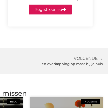
Registreer nu
VOLGENDE →
Een overkapping op maat bij je huis
g missen
BLOG
INDUSTRIE