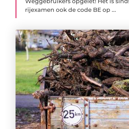
Weggebruikers opgelet! Het is sinds 
rijexamen ook de code BE op ...