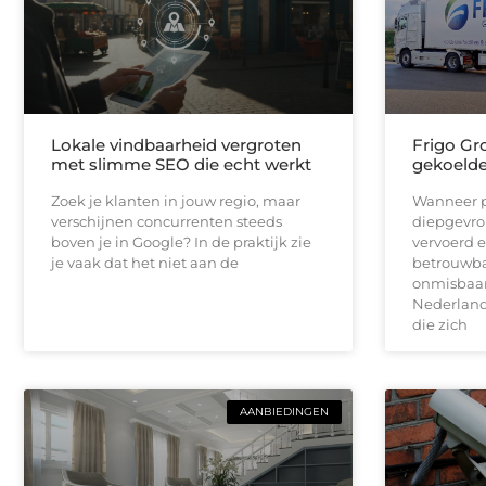
Lokale vindbaarheid vergroten
Frigo Gro
met slimme SEO die echt werkt
gekoelde 
Zoek je klanten in jouw regio, maar
Wanneer p
verschijnen concurrenten steeds
diepgevro
boven je in Google? In de praktijk zie
vervoerd e
je vaak dat het niet aan de
betrouwbar
onmisbaar.
Nederlands
die zich
AANBIEDINGEN