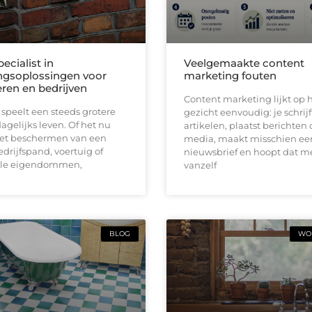
pecialist in
Veelgemaakte content
ingsoplossingen voor
marketing fouten
eren en bedrijven
Content marketing lijkt op h
 speelt een steeds grotere
gezicht eenvoudig: je schrijf
dagelijks leven. Of het nu
artikelen, plaatst berichten 
et beschermen van een
media, maakt misschien ee
drijfspand, voertuig of
nieuwsbrief en hoopt dat 
lle eigendommen,
vanzelf
BLOG
WON