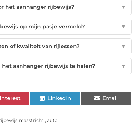
or het aanhanger rijbewijs?
▼
jbewijs op mijn pasje vermeld?
▼
zen of kwaliteit van rijlessen?
▼
 het aanhanger rijbewijs te halen?
▼
interest
LinkedIn
Email
ijbewijs maastricht
,
auto