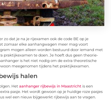
er zo dat je na je rijexamen ook de code BE op je
je niet zomaar elke aanhangwagen meer mag voort
logram mogen alleen worden bestuurd door iemand met
xtra praktijkexamen te doen. Je hoeft dus geen theorie-
 aanhanger is het niet nodig om de extra theoretische
 gewoon meegenomen tijdens het praktijkexamen.
bewijs halen
volgen. Het
aanhanger rijbewijs in Maastricht
is een
n extra pasje. Het wordt gewoon op je huidige roze pasjes
dus wel een nieuw bijgewerkt rijbewijs aan te vragen.