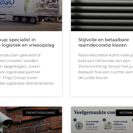
up: specialist in
Stijlvolle en betaalbare
logistiek en vriesopslag
raamdecoratie kiezen
roducten gekoeld of
Raamdecoratie komt vaak p
ren moeten worden
bod aan het einde van een
n opgeslagen, is een
(her)inrichting, terwijl het ju
e logistieke partner
bepaalt hoe een ruimte aan
 Frigo Group is een
de juiste keuze
e logistieke dienstverlener
DIENSTVERLENING
INTERNE