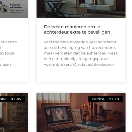
De beste manieren om je
achterdeur extra te beveiligen
et eerste
Veel mensen besteden veel aandacht
t
aan de beveiliging van hun voordeur,
op social
maar vergeten dat de achterdeur vaak
n
een aantrekkelijk toegangspunt is
mensen
voor inbrekers. Omdat achterdeuren
ING EN TUIN
WONING EN TUIN