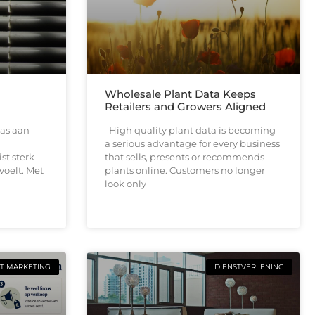
Wholesale Plant Data Keeps
Retailers and Growers Aligned
as aan
High quality plant data is becoming
a serious advantage for every business
ist sterk
that sells, presents or recommends
voelt. Met
plants online. Customers no longer
look only
T MARKETING
DIENSTVERLENING