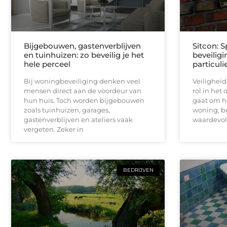
Bijgebouwen, gastenverblijven
Sitcon: S
en tuinhuizen: zo beveilig je het
beveilig
hele perceel
particuli
Bij woningbeveiliging denken veel
Veiligheid
mensen direct aan de voordeur van
rol in het 
hun huis. Toch worden bijgebouwen
gaat om h
zoals tuinhuizen, garages,
woning, be
gastenverblijven en ateliers vaak
waardevo
vergeten. Zeker in
BEDRIJVEN