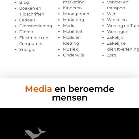
marketing
Vervoer en
Blog
Kinderen
transport
Boeken en
Management
Wijn
Tijdschriften
Marketing
Winkelen
Cadeau
Media
Woning en Tui
Dienstverlening
Mobiliteit
Woningen
Dieren
Mode en
Zakelijk
Electronica en
Kleding
Zakelijke
Computers
Muziek
dienstverlenin
Energie
Onderwijs
Zorg
Media
en beroemde
mensen