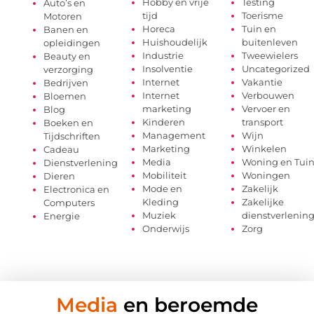
Hobby en vrije
Testing
Auto’s en
tijd
Toerisme
Motoren
Horeca
Tuin en
Banen en
Huishoudelijk
buitenleven
opleidingen
Industrie
Tweewielers
Beauty en
Insolventie
Uncategorized
verzorging
Internet
Vakantie
Bedrijven
Internet
Verbouwen
Bloemen
marketing
Vervoer en
Blog
Kinderen
transport
Boeken en
Management
Wijn
Tijdschriften
Marketing
Winkelen
Cadeau
Media
Woning en Tui
Dienstverlening
Mobiliteit
Woningen
Dieren
Mode en
Zakelijk
Electronica en
Kleding
Zakelijke
Computers
Muziek
dienstverlenin
Energie
Onderwijs
Zorg
Media
en beroemde