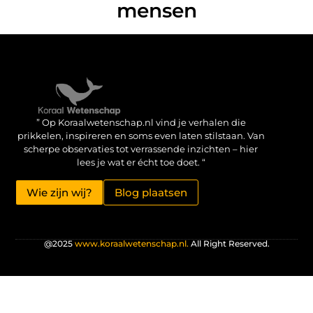
mensen
Verdien geld met je website: haal het maximale uit je online aanwezigheid
” Op Koraalwetenschap.nl vind je verhalen die
prikkelen, inspireren en soms even laten stilstaan. Van
scherpe observaties tot verrassende inzichten – hier
lees je wat er écht toe doet. “
Wie zijn wij?
Blog plaatsen
@2025
www.koraalwetenschap.nl.
All Right Reserved.