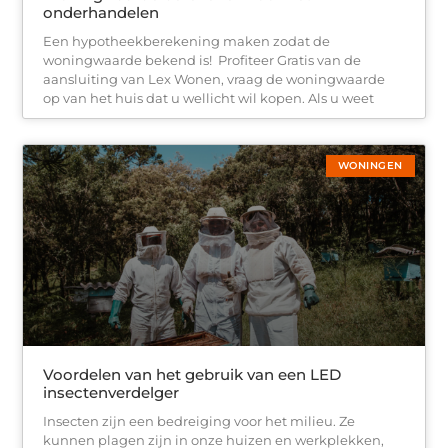
onderhandelen
Een hypotheekberekening maken zodat de
woningwaarde bekend is! Profiteer Gratis van de
aansluiting van Lex Wonen, vraag de woningwaarde
op van het huis dat u wellicht wil kopen. Als u weet
WONINGEN
Voordelen van het gebruik van een LED
insectenverdelger
Insecten zijn een bedreiging voor het milieu. Ze
kunnen plagen zijn in onze huizen en werkplekken,