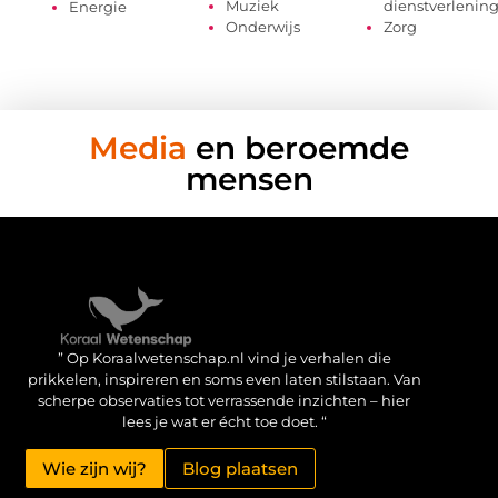
Muziek
dienstverlenin
Energie
Onderwijs
Zorg
Media
en beroemde
mensen
Verdien geld met je website: haal het maximale uit je online aanwezigheid
” Op Koraalwetenschap.nl vind je verhalen die
prikkelen, inspireren en soms even laten stilstaan. Van
scherpe observaties tot verrassende inzichten – hier
lees je wat er écht toe doet. “
Wie zijn wij?
Blog plaatsen