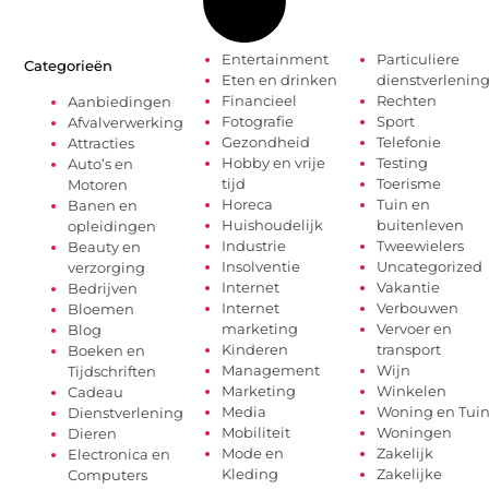
Entertainment
Particuliere
Categorieën
Eten en drinken
dienstverlenin
Financieel
Rechten
Aanbiedingen
Fotografie
Sport
Afvalverwerking
Gezondheid
Telefonie
Attracties
Hobby en vrije
Testing
Auto’s en
tijd
Toerisme
Motoren
Horeca
Tuin en
Banen en
Huishoudelijk
buitenleven
opleidingen
Industrie
Tweewielers
Beauty en
Insolventie
Uncategorized
verzorging
Internet
Vakantie
Bedrijven
Internet
Verbouwen
Bloemen
marketing
Vervoer en
Blog
Kinderen
transport
Boeken en
Management
Wijn
Tijdschriften
Marketing
Winkelen
Cadeau
Media
Woning en Tui
Dienstverlening
Mobiliteit
Woningen
Dieren
Mode en
Zakelijk
Electronica en
Kleding
Zakelijke
Computers