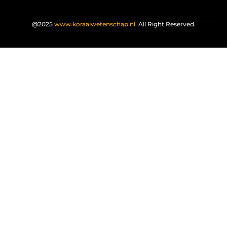
@2025
www.koraalwetenschap.nl.
All Right Reserved.