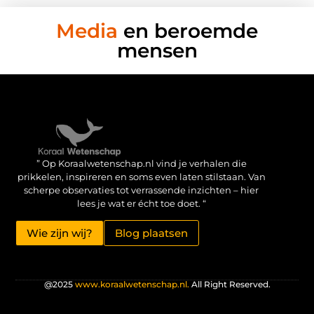
Media
en beroemde
mensen
Verdien geld met je website: haal het maximale uit je online aanwezigheid
” Op Koraalwetenschap.nl vind je verhalen die
prikkelen, inspireren en soms even laten stilstaan. Van
scherpe observaties tot verrassende inzichten – hier
lees je wat er écht toe doet. “
Wie zijn wij?
Blog plaatsen
@2025
www.koraalwetenschap.nl.
All Right Reserved.