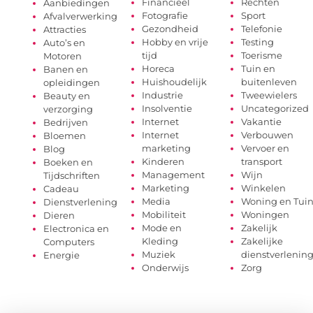
Financieel
Rechten
Aanbiedingen
Fotografie
Sport
Afvalverwerking
Gezondheid
Telefonie
Attracties
Hobby en vrije
Testing
Auto’s en
tijd
Toerisme
Motoren
Horeca
Tuin en
Banen en
Huishoudelijk
buitenleven
opleidingen
Industrie
Tweewielers
Beauty en
Insolventie
Uncategorized
verzorging
Internet
Vakantie
Bedrijven
Internet
Verbouwen
Bloemen
marketing
Vervoer en
Blog
Kinderen
transport
Boeken en
Management
Wijn
Tijdschriften
Marketing
Winkelen
Cadeau
Media
Woning en Tui
Dienstverlening
Mobiliteit
Woningen
Dieren
Mode en
Zakelijk
Electronica en
Kleding
Zakelijke
Computers
Muziek
dienstverlenin
Energie
Onderwijs
Zorg