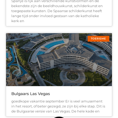
Spanje is rijk aan verschillende kunstvormen en de
bekendste zijn de beeldhouwkunst, schilderkunst en
toegepaste kunsten. De Spaanse schilderkunst heeft
lange tijd onder invloed gestaan van de katholieke
kerk en
TOERISME
Bulgaars Las Vegas
goedkope vakantie september Er is veel amusement
in het resort, of beter gezegd, ze zijn bij elke stap. Dit is
de Bulgaarse versie van Las Vegas. De hele kade en