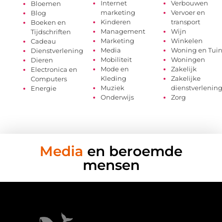
Internet
Verbouwen
Bloemen
marketing
Vervoer en
Blog
Kinderen
transport
Boeken en
Management
Wijn
Tijdschriften
Marketing
Winkelen
Cadeau
Media
Woning en Tui
Dienstverlening
Mobiliteit
Woningen
Dieren
Mode en
Zakelijk
Electronica en
Kleding
Zakelijke
Computers
Muziek
dienstverlenin
Energie
Onderwijs
Zorg
Media
en beroemde
mensen