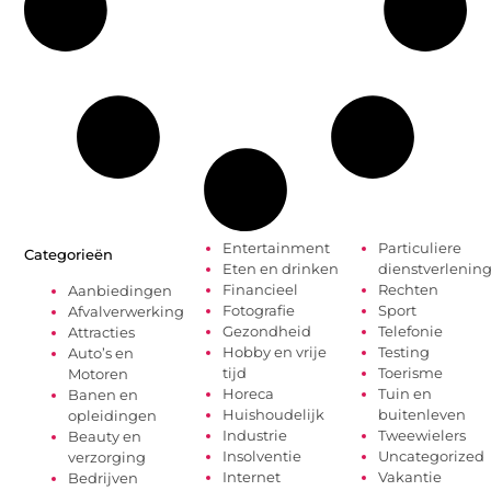
Entertainment
Particuliere
Categorieën
Eten en drinken
dienstverlenin
Financieel
Rechten
Aanbiedingen
Fotografie
Sport
Afvalverwerking
Gezondheid
Telefonie
Attracties
Hobby en vrije
Testing
Auto’s en
tijd
Toerisme
Motoren
Horeca
Tuin en
Banen en
Huishoudelijk
buitenleven
opleidingen
Industrie
Tweewielers
Beauty en
Insolventie
Uncategorized
verzorging
Internet
Vakantie
Bedrijven