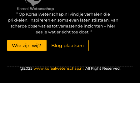
Verdien geld met je website: haal het maximale uit je online aanwezigheid
” Op Koraalwetenschap.nl vind je verhalen die
prikkelen, inspireren en soms even laten stilstaan. Van
scherpe observaties tot verrassende inzichten – hier
lees je wat er écht toe doet. “
Wie zijn wij?
Blog plaatsen
@2025
www.koraalwetenschap.nl.
All Right Reserved.