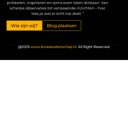
prikkelen, inspireren en soms even laten stilstaan. Van
scherpe observaties tot verrassende inzichten – hier
lees je wat er écht toe doet. “
Wie zijn wij?
Blog plaatsen
@2025
www.koraalwetenschap.nl.
All Right Reserved.