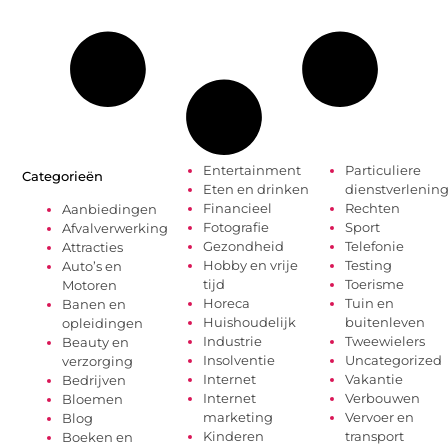
Entertainment
Particuliere
Categorieën
Eten en drinken
dienstverlenin
Financieel
Rechten
Aanbiedingen
Fotografie
Sport
Afvalverwerking
Gezondheid
Telefonie
Attracties
Hobby en vrije
Testing
Auto’s en
tijd
Toerisme
Motoren
Horeca
Tuin en
Banen en
Huishoudelijk
buitenleven
opleidingen
Industrie
Tweewielers
Beauty en
Insolventie
Uncategorized
verzorging
Internet
Vakantie
Bedrijven
Internet
Verbouwen
Bloemen
marketing
Vervoer en
Blog
Kinderen
transport
Boeken en