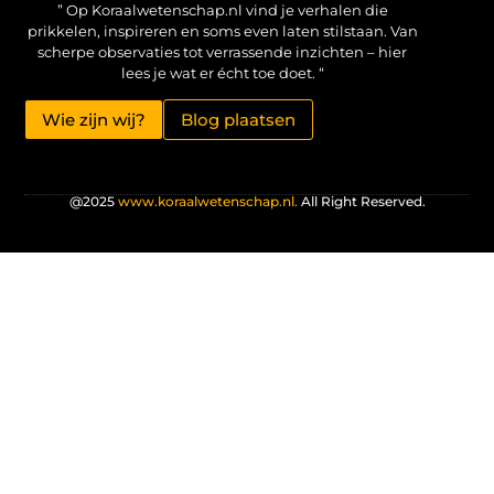
” Op Koraalwetenschap.nl vind je verhalen die
prikkelen, inspireren en soms even laten stilstaan. Van
scherpe observaties tot verrassende inzichten – hier
lees je wat er écht toe doet. “
Wie zijn wij?
Blog plaatsen
@2025
www.koraalwetenschap.nl.
All Right Reserved.