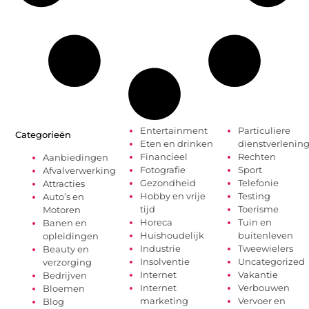
Entertainment
Particuliere
Categorieën
Eten en drinken
dienstverlenin
Financieel
Rechten
Aanbiedingen
Fotografie
Sport
Afvalverwerking
Gezondheid
Telefonie
Attracties
Hobby en vrije
Testing
Auto’s en
tijd
Toerisme
Motoren
Horeca
Tuin en
Banen en
Huishoudelijk
buitenleven
opleidingen
Industrie
Tweewielers
Beauty en
Insolventie
Uncategorized
verzorging
Internet
Vakantie
Bedrijven
Internet
Verbouwen
Bloemen
marketing
Vervoer en
Blog