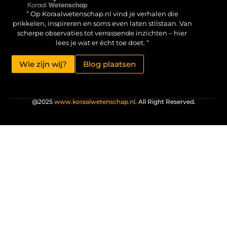
Verdien geld met je website: haal het maximale uit je online aanwezigheid
” Op Koraalwetenschap.nl vind je verhalen die
prikkelen, inspireren en soms even laten stilstaan. Van
scherpe observaties tot verrassende inzichten – hier
lees je wat er écht toe doet. “
Wie zijn wij?
Blog plaatsen
@2025
www.koraalwetenschap.nl.
All Right Reserved.