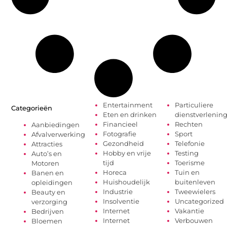
Entertainment
Particuliere
Categorieën
Eten en drinken
dienstverlenin
Financieel
Rechten
Aanbiedingen
Fotografie
Sport
Afvalverwerking
Gezondheid
Telefonie
Attracties
Hobby en vrije
Testing
Auto’s en
tijd
Toerisme
Motoren
Horeca
Tuin en
Banen en
Huishoudelijk
buitenleven
opleidingen
Industrie
Tweewielers
Beauty en
Insolventie
Uncategorized
verzorging
Internet
Vakantie
Bedrijven
Internet
Verbouwen
Bloemen