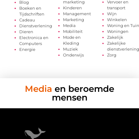
marketing
Vervoer en
Blog
Kinderen
transport
Boeken en
Management
Wijn
Tijdschriften
Marketing
Winkelen
Cadeau
Media
Woning en Tui
Dienstverlening
Mobiliteit
Woningen
Dieren
Mode en
Zakelijk
Electronica en
Kleding
Zakelijke
Computers
Muziek
dienstverlenin
Energie
Onderwijs
Zorg
Media
en beroemde
mensen