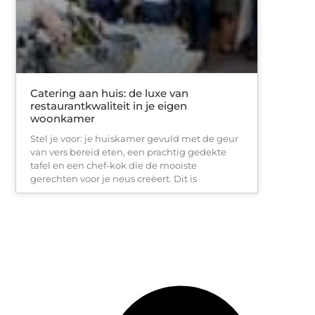
Catering aan huis: de luxe van
restaurantkwaliteit in je eigen
woonkamer
Stel je voor: je huiskamer gevuld met de geur
van vers bereid eten, een prachtig gedekte
tafel en een chef-kok die de mooiste
gerechten voor je neus creëert. Dit is