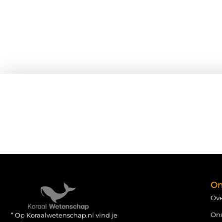
On
Ove
On
” Op Koraalwetenschap.nl vind je