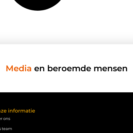
Media
en beroemde mensen
ze informatie
r ons
s team