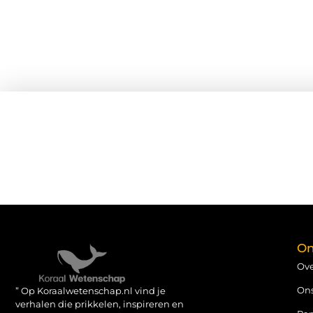
On
Ove
On
” Op Koraalwetenschap.nl vind je
verhalen die prikkelen, inspireren en