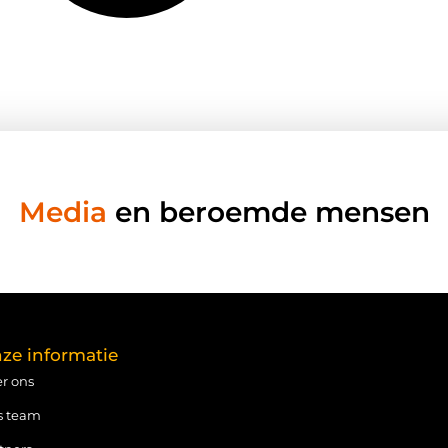
Media
en beroemde mensen
ze informatie
r ons
s team