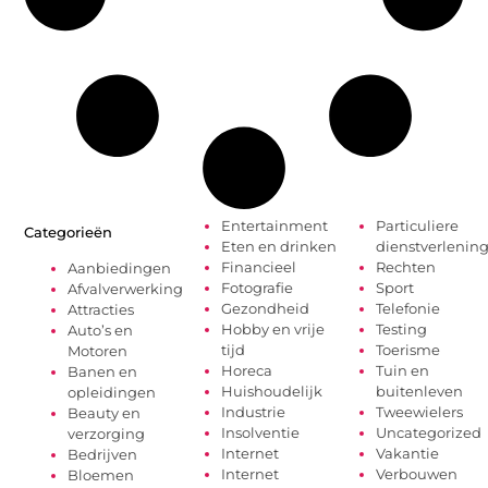
Entertainment
Particuliere
Categorieën
Eten en drinken
dienstverlenin
Financieel
Rechten
Aanbiedingen
Fotografie
Sport
Afvalverwerking
Gezondheid
Telefonie
Attracties
Hobby en vrije
Testing
Auto’s en
tijd
Toerisme
Motoren
Horeca
Tuin en
Banen en
Huishoudelijk
buitenleven
opleidingen
Industrie
Tweewielers
Beauty en
Insolventie
Uncategorized
verzorging
Internet
Vakantie
Bedrijven
Internet
Verbouwen
Bloemen