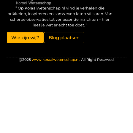
Verdien geld met je website: haal het maximale uit je online aanwezigheid
” Op Koraalwetenschap.nl vind je verhalen die
prikkelen, inspireren en soms even laten stilstaan. Van
scherpe observaties tot verrassende inzichten – hier
lees je wat er écht toe doet. “
Wie zijn wij?
Blog plaatsen
@2025
www.koraalwetenschap.nl.
All Right Reserved.