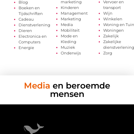
marketing
Vervoer en
Blog
Kinderen
transport
Boeken en
Management
Wijn
Tijdschriften
Marketing
Winkelen
Cadeau
Media
Woning en Tui
Dienstverlening
Mobiliteit
Woningen
Dieren
Mode en
Zakelijk
Electronica en
Kleding
Zakelijke
Computers
Muziek
dienstverlenin
Energie
Onderwijs
Zorg
Media
en beroemde
mensen