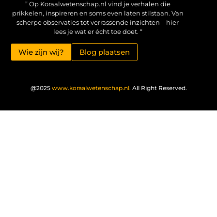
” Op Koraalwetenschap.nl vind je verhalen die
prikkelen, inspireren en soms even laten stilstaan. Van
scherpe observaties tot verrassende inzichten – hier
lees je wat er écht toe doet. “
Wie zijn wij?
Blog plaatsen
@2025
www.koraalwetenschap.nl.
All Right Reserved.