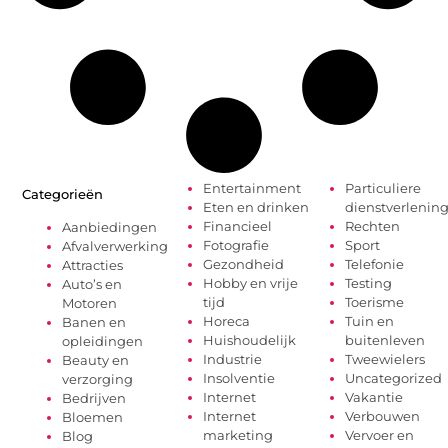
Entertainment
Particuliere
Categorieën
Eten en drinken
dienstverlenin
Financieel
Rechten
Aanbiedingen
Fotografie
Sport
Afvalverwerking
Gezondheid
Telefonie
Attracties
Hobby en vrije
Testing
Auto’s en
tijd
Toerisme
Motoren
Horeca
Tuin en
Banen en
Huishoudelijk
buitenleven
opleidingen
Industrie
Tweewielers
Beauty en
Insolventie
Uncategorized
verzorging
Internet
Vakantie
Bedrijven
Internet
Verbouwen
Bloemen
marketing
Vervoer en
Blog