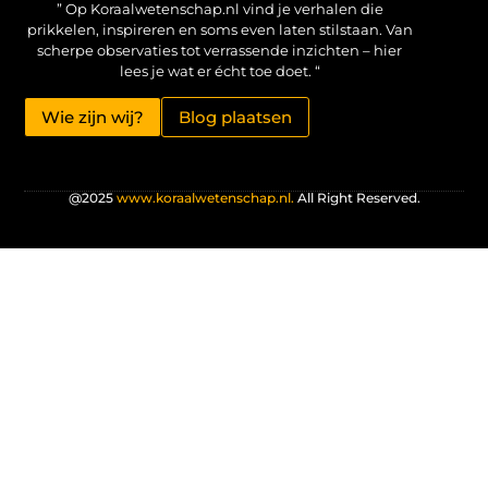
” Op Koraalwetenschap.nl vind je verhalen die
prikkelen, inspireren en soms even laten stilstaan. Van
scherpe observaties tot verrassende inzichten – hier
lees je wat er écht toe doet. “
Wie zijn wij?
Blog plaatsen
@2025
www.koraalwetenschap.nl.
All Right Reserved.