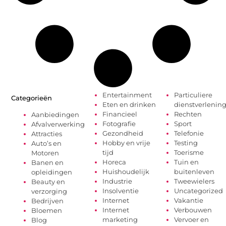
Entertainment
Particuliere
Categorieën
Eten en drinken
dienstverlenin
Financieel
Rechten
Aanbiedingen
Fotografie
Sport
Afvalverwerking
Gezondheid
Telefonie
Attracties
Hobby en vrije
Testing
Auto’s en
tijd
Toerisme
Motoren
Horeca
Tuin en
Banen en
Huishoudelijk
buitenleven
opleidingen
Industrie
Tweewielers
Beauty en
Insolventie
Uncategorized
verzorging
Internet
Vakantie
Bedrijven
Internet
Verbouwen
Bloemen
marketing
Vervoer en
Blog