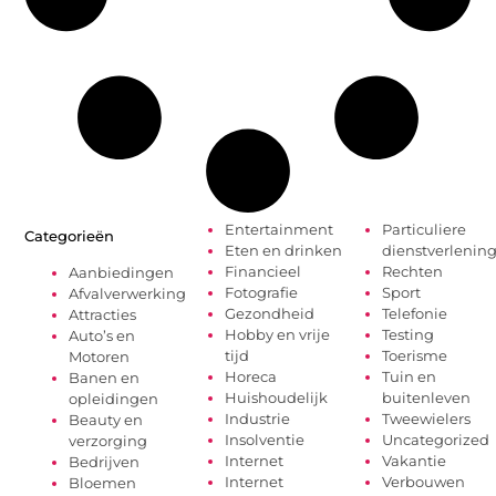
Entertainment
Particuliere
Categorieën
Eten en drinken
dienstverlenin
Financieel
Rechten
Aanbiedingen
Fotografie
Sport
Afvalverwerking
Gezondheid
Telefonie
Attracties
Hobby en vrije
Testing
Auto’s en
tijd
Toerisme
Motoren
Horeca
Tuin en
Banen en
Huishoudelijk
buitenleven
opleidingen
Industrie
Tweewielers
Beauty en
Insolventie
Uncategorized
verzorging
Internet
Vakantie
Bedrijven
Internet
Verbouwen
Bloemen