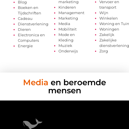
marketing
Vervoer en
Blog
Kinderen
transport
Boeken en
Management
Wijn
Tijdschriften
Marketing
Winkelen
Cadeau
Media
Woning en Tui
Dienstverlening
Mobiliteit
Woningen
Dieren
Mode en
Zakelijk
Electronica en
Kleding
Zakelijke
Computers
Muziek
dienstverlenin
Energie
Onderwijs
Zorg
Media
en beroemde
mensen