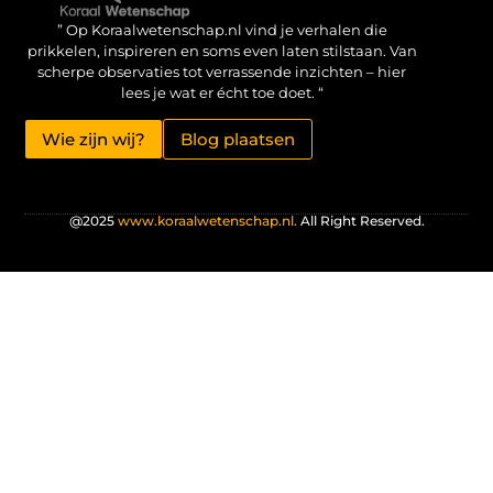
Verdien geld met je website: haal het maximale uit je online aanwezigheid
” Op Koraalwetenschap.nl vind je verhalen die
prikkelen, inspireren en soms even laten stilstaan. Van
scherpe observaties tot verrassende inzichten – hier
lees je wat er écht toe doet. “
Wie zijn wij?
Blog plaatsen
@2025
www.koraalwetenschap.nl.
All Right Reserved.