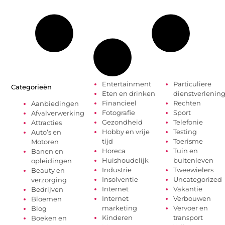
Entertainment
Particuliere
Categorieën
Eten en drinken
dienstverlenin
Financieel
Rechten
Aanbiedingen
Fotografie
Sport
Afvalverwerking
Gezondheid
Telefonie
Attracties
Hobby en vrije
Testing
Auto’s en
tijd
Toerisme
Motoren
Horeca
Tuin en
Banen en
Huishoudelijk
buitenleven
opleidingen
Industrie
Tweewielers
Beauty en
Insolventie
Uncategorized
verzorging
Internet
Vakantie
Bedrijven
Internet
Verbouwen
Bloemen
marketing
Vervoer en
Blog
Kinderen
transport
Boeken en