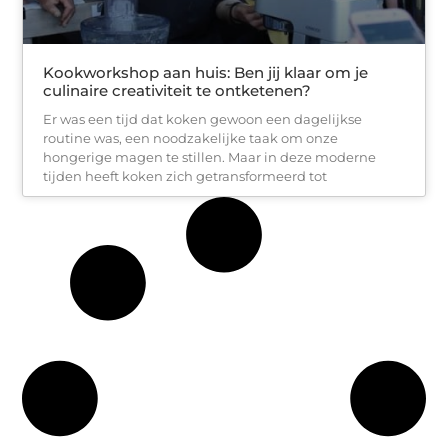
Kookworkshop aan huis: Ben jij klaar om je
culinaire creativiteit te ontketenen?
Er was een tijd dat koken gewoon een dagelijkse
routine was, een noodzakelijke taak om onze
hongerige magen te stillen. Maar in deze moderne
tijden heeft koken zich getransformeerd tot