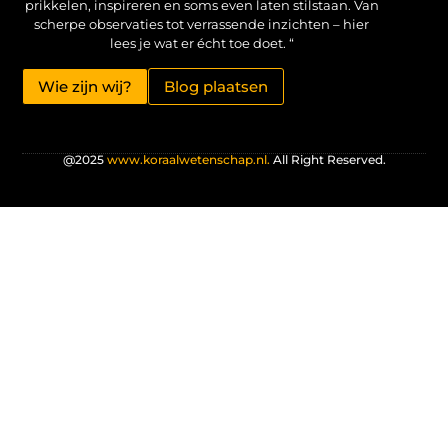
prikkelen, inspireren en soms even laten stilstaan. Van
scherpe observaties tot verrassende inzichten – hier
lees je wat er écht toe doet. “
Wie zijn wij?
Blog plaatsen
@2025
www.koraalwetenschap.nl.
All Right Reserved.