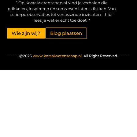
” Op Koraalwetenschap.nl vind je verhalen die
prikkelen, inspireren en soms even laten stilstaan. Van
scherpe observaties tot verrassende inzichten – hier
lees je wat er écht toe doet. “
Wie zijn wij?
Blog plaatsen
@2025
www.koraalwetenschap.nl.
All Right Reserved.