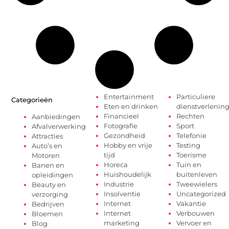
Entertainment
Particuliere
Categorieën
Eten en drinken
dienstverlenin
Financieel
Rechten
Aanbiedingen
Fotografie
Sport
Afvalverwerking
Gezondheid
Telefonie
Attracties
Hobby en vrije
Testing
Auto’s en
tijd
Toerisme
Motoren
Horeca
Tuin en
Banen en
Huishoudelijk
buitenleven
opleidingen
Industrie
Tweewielers
Beauty en
Insolventie
Uncategorized
verzorging
Internet
Vakantie
Bedrijven
Internet
Verbouwen
Bloemen
marketing
Vervoer en
Blog