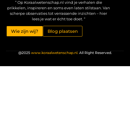
” Op Koraalwetenschap.nl vind je verhalen die
prikkelen, inspireren en soms even laten stilstaan. Van
scherpe observaties tot verrassende inzichten – hier
lees je wat er écht toe doet. “
Wie zijn wij?
Blog plaatsen
@2025
www.koraalwetenschap.nl.
All Right Reserved.