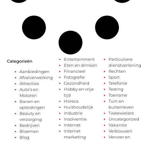
Entertainment
Particuliere
Categorieën
Eten en drinken
dienstverlenin
Financieel
Rechten
Aanbiedingen
Fotografie
Sport
Afvalverwerking
Gezondheid
Telefonie
Attracties
Hobby en vrije
Testing
Auto’s en
tijd
Toerisme
Motoren
Horeca
Tuin en
Banen en
Huishoudelijk
buitenleven
opleidingen
Industrie
Tweewielers
Beauty en
Insolventie
Uncategorized
verzorging
Internet
Vakantie
Bedrijven
Internet
Verbouwen
Bloemen
marketing
Vervoer en
Blog