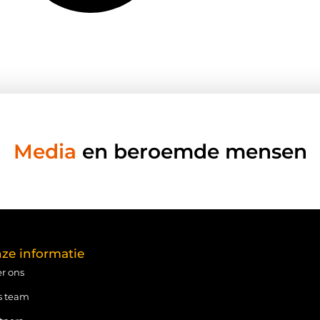
Media
en beroemde mensen
ze informatie
r ons
s team