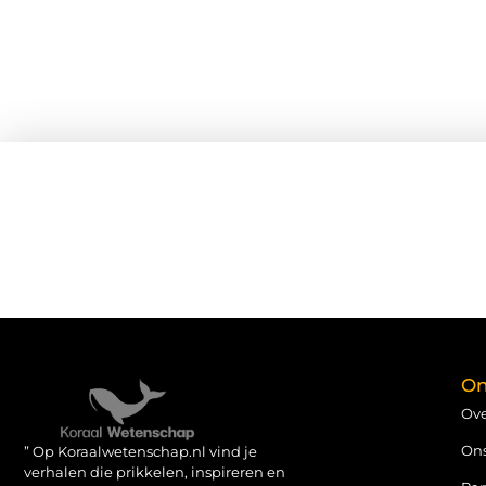
On
Ove
On
” Op Koraalwetenschap.nl vind je
verhalen die prikkelen, inspireren en