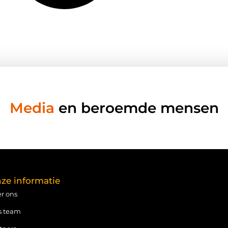
Media
en beroemde mensen
ze informatie
r ons
s team