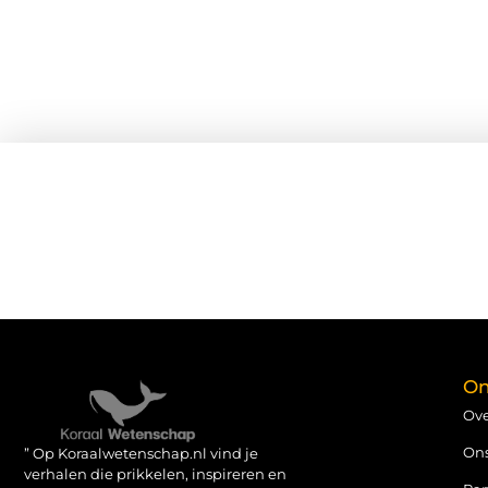
On
Ove
On
” Op Koraalwetenschap.nl vind je
verhalen die prikkelen, inspireren en