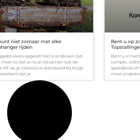
kunt niet zomaar met elke
Bent u op zo
hanger rijden
Topstallinge
gebruikers opgelet! Het is sinds een tijd
Bent u in het 
t meer zo dat je na je rijexamen ook de
camper, oldti
 BE op je rijbewijs er standaard bij krijgt.
speedboot of 
 betekent dat je
moet onderbre