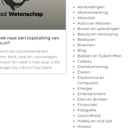
Aanbiedingen
Afvalverwerking
Attracties
Auto’s en Motoren
Banen en opleidingen
Beauty en verzorging
ek naar een topstalling van
Bedrijven
n.nl?
Bloemen
Blog
bezit van bijvoorbeeld een
Boeken en Tijdschriften
mer, boot, caravan, vouwwagen,
Cadeau
motor? En weet u niet waar u die
Dienstverlening
ngen bij u thuis? Dan bent
Dieren
Electronica en
Computers
Energie
Entertainment
Eten en drinken
Financieel
Fotografie
Gezondheid
Hobby en vrije tijd
Horeca