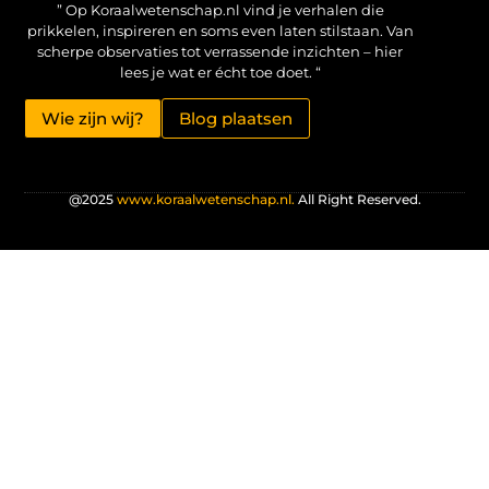
” Op Koraalwetenschap.nl vind je verhalen die
prikkelen, inspireren en soms even laten stilstaan. Van
scherpe observaties tot verrassende inzichten – hier
lees je wat er écht toe doet. “
Wie zijn wij?
Blog plaatsen
@2025
www.koraalwetenschap.nl.
All Right Reserved.