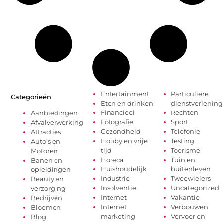
Entertainment
Particuliere
Categorieën
Eten en drinken
dienstverlenin
Financieel
Rechten
Aanbiedingen
Fotografie
Sport
Afvalverwerking
Gezondheid
Telefonie
Attracties
Hobby en vrije
Testing
Auto’s en
tijd
Toerisme
Motoren
Horeca
Tuin en
Banen en
Huishoudelijk
buitenleven
opleidingen
Industrie
Tweewielers
Beauty en
Insolventie
Uncategorized
verzorging
Internet
Vakantie
Bedrijven
Internet
Verbouwen
Bloemen
marketing
Vervoer en
Blog