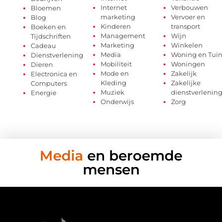
Internet
Verbouwen
Bloemen
marketing
Vervoer en
Blog
Kinderen
transport
Boeken en
Management
Wijn
Tijdschriften
Marketing
Winkelen
Cadeau
Media
Woning en Tui
Dienstverlening
Mobiliteit
Woningen
Dieren
Mode en
Zakelijk
Electronica en
Kleding
Zakelijke
Computers
Muziek
dienstverlenin
Energie
Onderwijs
Zorg
Media
en beroemde
mensen