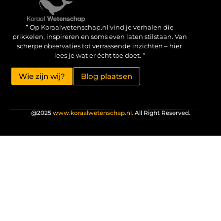
Verdien geld met je website: haal het maximale uit je online aanwezigheid
” Op Koraalwetenschap.nl vind je verhalen die
prikkelen, inspireren en soms even laten stilstaan. Van
scherpe observaties tot verrassende inzichten – hier
lees je wat er écht toe doet. “
Wie zijn wij?
Blog plaatsen
@2025
www.koraalwetenschap.nl.
All Right Reserved.