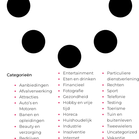
Entertainment
Particuliere
Categorieën
Eten en drinken
dienstverlenin
Financieel
Rechten
Aanbiedingen
Fotografie
Sport
Afvalverwerking
Gezondheid
Telefonie
Attracties
Hobby en vrije
Testing
Auto’s en
tijd
Toerisme
Motoren
Horeca
Tuin en
Banen en
Huishoudelijk
buitenleven
opleidingen
Industrie
Tweewielers
Beauty en
Insolventie
Uncategorized
verzorging
Internet
Vakantie
Bedrijven