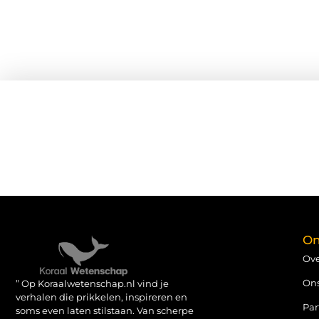
On
Ove
On
” Op Koraalwetenschap.nl vind je
verhalen die prikkelen, inspireren en
Par
soms even laten stilstaan. Van scherpe