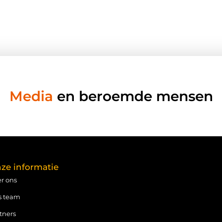
Media
en beroemde mensen
ze informatie
r ons
s team
tners