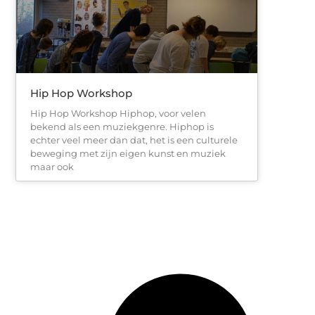
Hip Hop Workshop
Hip Hop Workshop Hiphop, voor velen
bekend als een muziekgenre. Hiphop is
echter veel meer dan dat, het is een culturele
beweging met zijn eigen kunst en muziek
maar ook