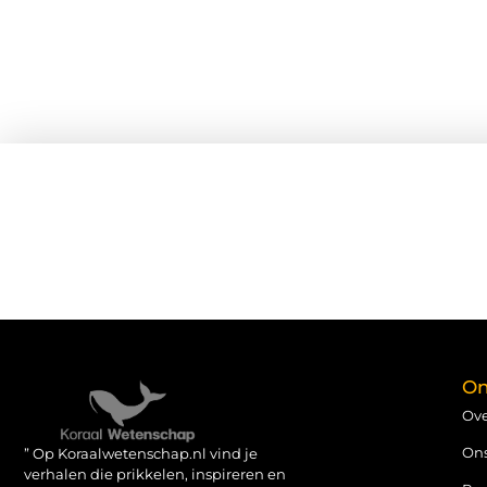
On
Ove
On
” Op Koraalwetenschap.nl vind je
verhalen die prikkelen, inspireren en