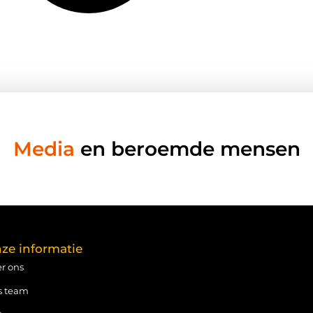
Media
en beroemde mensen
ze informatie
r ons
s team