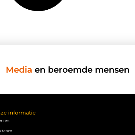
Media
en beroemde mensen
ze informatie
r ons
s team