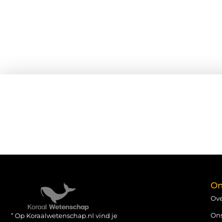
On
Ove
On
” Op Koraalwetenschap.nl vind je