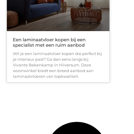
Een laminaatvloer kopen bij een
specialist met een ruim aanbod
Wil je een laminaatvloer kopen die perfect bij
je interieur past? Ga dan eens langs bij
Vivante Bekenkamp in Hilversum. Deze
woonwinkel biedt een breed aanbod aan
laminaatvloeren van topkwaliteit.