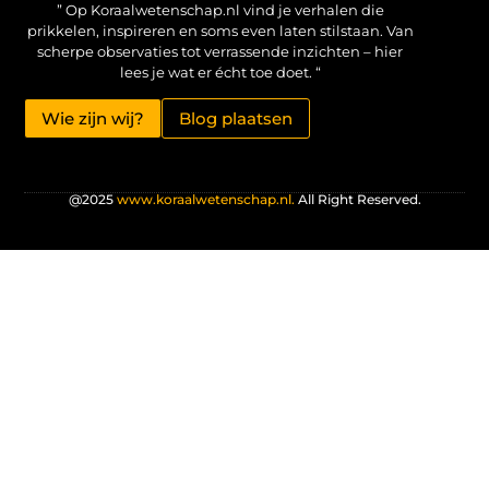
” Op Koraalwetenschap.nl vind je verhalen die
prikkelen, inspireren en soms even laten stilstaan. Van
scherpe observaties tot verrassende inzichten – hier
lees je wat er écht toe doet. “
Wie zijn wij?
Blog plaatsen
@2025
www.koraalwetenschap.nl.
All Right Reserved.