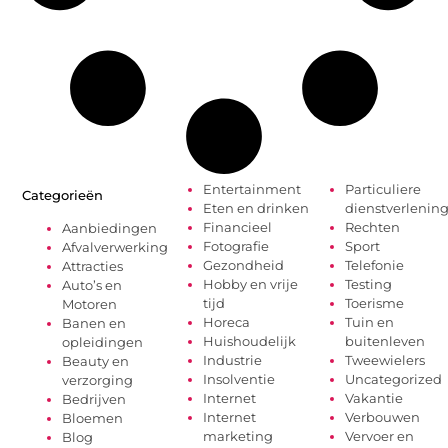
Entertainment
Particuliere
Categorieën
Eten en drinken
dienstverlenin
Financieel
Rechten
Aanbiedingen
Fotografie
Sport
Afvalverwerking
Gezondheid
Telefonie
Attracties
Hobby en vrije
Testing
Auto’s en
tijd
Toerisme
Motoren
Horeca
Tuin en
Banen en
Huishoudelijk
buitenleven
opleidingen
Industrie
Tweewielers
Beauty en
Insolventie
Uncategorized
verzorging
Internet
Vakantie
Bedrijven
Internet
Verbouwen
Bloemen
marketing
Vervoer en
Blog