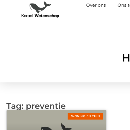
Over ons
Ons 
H
Tag: preventie
WONING EN TUIN