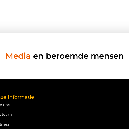
Media
en beroemde mensen
ze informatie
r ons
s team
tners