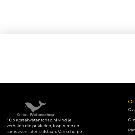
On
Ove
On
” Op Koraalwetenschap.nl vind je
verhalen die prikkelen, inspireren en
Par
soms even laten stilstaan. Van scherpe