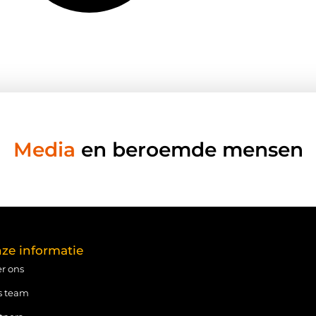
Media
en beroemde mensen
ze informatie
r ons
s team