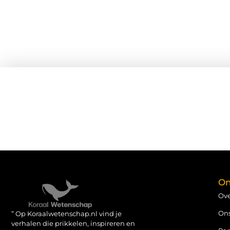
On
Ove
On
” Op Koraalwetenschap.nl vind je
verhalen die prikkelen, inspireren en