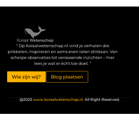
Verdien geld met je website: haal het maximale uit je online aanwezigheid
” Op Koraalwetenschap.nl vind je verhalen die
prikkelen, inspireren en soms even laten stilstaan. Van
scherpe observaties tot verrassende inzichten – hier
lees je wat er écht toe doet. “
Wie zijn wij?
Blog plaatsen
@2025
www.koraalwetenschap.nl.
All Right Reserved.